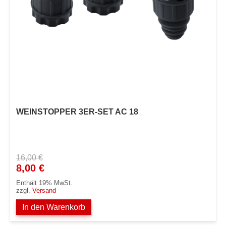
WEINSTOPPER 3ER-SET AC 18
16,00
€
Ursprünglicher
Aktueller
8,00
€
Preis
Preis
Enthält 19% MwSt.
war:
ist:
zzgl.
Versand
16,00 €
8,00 €.
In den Warenkorb