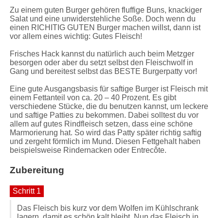
Zu einem guten Burger gehören fluffige Buns, knackiger
Salat und eine unwiderstehliche Soße. Doch wenn du
einen RICHITIG GUTEN Burger machen willst, dann ist
vor allem eines wichtig: Gutes Fleisch!
Frisches Hack kannst du natürlich auch beim Metzger
besorgen oder aber du setzt selbst den Fleischwolf in
Gang und bereitest selbst das BESTE Burgerpatty vor!
Eine gute Ausgangsbasis für saftige Burger ist Fleisch mit
einem Fettanteil von ca. 20 – 40 Prozent. Es gibt
verschiedene Stücke, die du benutzen kannst, um leckere
und saftige Patties zu bekommen. Dabei solltest du vor
allem auf gutes Rindfleisch setzen, dass eine schöne
Marmorierung hat. So wird das Patty später richtig saftig
und zergeht förmlich im Mund. Diesen Fettgehalt haben
beispielsweise Rindernacken oder Entrecôte.
Zubereitung
Schritt 1
Das Fleisch bis kurz vor dem Wolfen im Kühlschrank
lagern, damit es schön kalt bleibt. Nun das Fleisch in