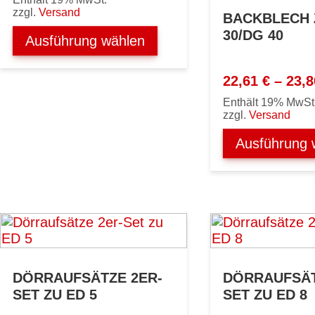
bis
zzgl.
Versand
BACKBLECH 
23,80 €
30/DG 40
Ausführung wählen
22,61
€
–
23,
Enthält 19% MwSt
zzgl.
Versand
Ausführung 
DÖRRAUFSÄTZE 2ER-
DÖRRAUFSÄT
SET ZU ED 5
SET ZU ED 8