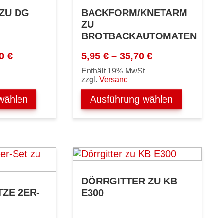
ZU DG
BACKFORM/KNETARM
ZU
BROTBACKAUTOMATEN
Preisspanne:
Preisspanne:
80
€
5,95
€
–
35,70
€
22,61 €
5,95 €
.
Enthält 19% MwSt.
bis
bis
zzgl.
Versand
23,80 €
35,70 €
wählen
Ausführung wählen
DÖRRGITTER ZU KB
ZE 2ER-
E300