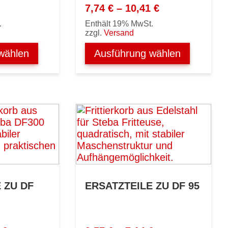
Preisspanne:
7,74
€
–
10,41
€
7,74 €
.
Enthält 19% MwSt.
bis
zzgl.
Versand
10,41 €
wählen
Ausführung wählen
 ZU DF
ERSATZTEILE ZU DF 95