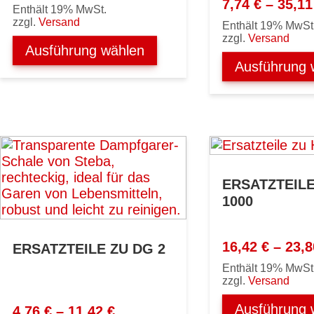
7,74 €
7,74
€
–
35,1
Enthält 19% MwSt.
bis
zzgl.
Versand
Enthält 19% MwSt
23,80 €
zzgl.
Versand
Ausführung wählen
Ausführung 
ERSATZTEILE
1000
16,42
€
–
23,
ERSATZTEILE ZU DG 2
Enthält 19% MwSt
zzgl.
Versand
Ausführung 
Preisspanne:
4,76
€
–
11,42
€