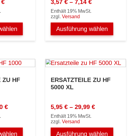
Preisspanne:
Preisspanne:
1
€
3,57
€
–
7,14
€
7,74 €
3,57 €
.
Enthält 19% MwSt.
bis
bis
zzgl.
Versand
35,11 €
7,14 €
wählen
Ausführung wählen
 ZU HF
ERSATZTEILE ZU HF
5000 XL
Preisspanne:
Preisspanne:
80
€
5,95
€
–
29,99
€
16,42 €
5,95 €
.
Enthält 19% MwSt.
bis
bis
zzgl.
Versand
23,80 €
29,99 €
wählen
Ausführung wählen