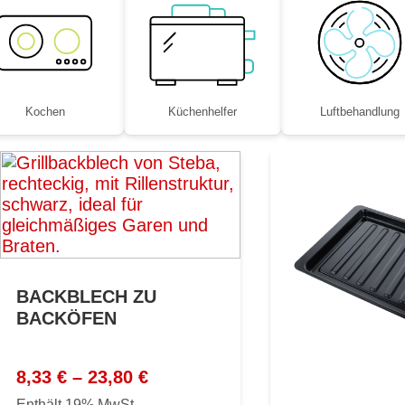
Kochen
Küchenhelfer
Luftbe­handlung
BACKBLECH ZU
BACKÖFEN
Preisspanne:
8,33
€
–
23,80
€
8,33 €
Enthält 19% MwSt.