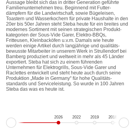
Aussage bleibt sich das in dritter Generation geführte
Familien­unternehmen treu. Beginnend mit Futter­
dämpfern für die Landwirtschaft, sowie Bügeleisen,
Toastern und Wasser­kochern für private Haushalte in den
20er bis 50er Jahren steht Steba heute für ein breites und
modernes Sortiment mit seinen strategischen Produkt­
kategorien der Sous-Vide Garer, Elektro-BBQs,
Fritteusen, Klein­backöfen u.v.m. Damals wie heute
werden einige Artikel durch langjährige und qualitäts­
bewusste Mitarbeiter in unserem Werk in Strullendorf bei
Bamberg produziert und weltweit in mehr als 45 Länder
exportiert. Steba hat sich zu einem führenden
Unternehmen für Elektrogrills, Sous-Vide Garer und
Raclettes entwickelt und steht heute auch durch seine
Produktion „Made in Germany“ für hohe Qualitäts­
standards und Service­leistung. So wurde in 100 Jahren
Steba das was es heute ist.
2026
2022
2019
2018
Ne
rev