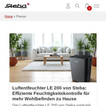
Skip to main content
Home
»
Presse
Luftentfeuchter LE 200 von Steba:
Effiziente Feuchtigkeitskontrolle für
mehr Wohlbefinden zu Hause
Der Luftentfeuchter LE 200 von Steba sorgt mit