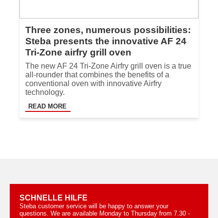
Three zones, numerous possibilities:
Steba presents the innovative AF 24
Tri-Zone airfry grill oven
The new AF 24 Tri-Zone Airfry grill oven is a true
all-rounder that combines the benefits of a
conventional oven with innovative Airfry
technology.
READ MORE
SCHNELLE HILFE
Steba customer service will be happy to answer your
questions. We are available Monday to Thursday from 7.30 -