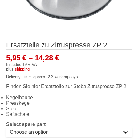
Ersatzteile zu Zitruspresse ZP 2
Price
5,95
€
–
14,28
€
range:
Includes 19% VAT
plus
shipping
5,95 €
Delivery Time: approx. 2-3 working days
through
Finden Sie hier Ersatzteile zur Steba Zitruspresse ZP 2.
14,28 €
Kegelhaube
Presskegel
Sieb
Saftschale
Select spare part