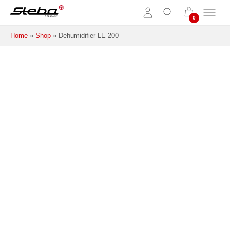
Skip to main content
Home
»
Shop
»
Dehumidifier LE 200