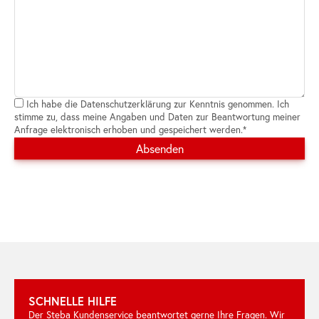
Ich habe die Datenschutzerklärung zur Kenntnis genommen. Ich
stimme zu, dass meine Angaben und Daten zur Beantwortung meiner
Anfrage elektronisch erhoben und gespeichert werden.*
Bitte
lassen
Sie
dieses
Feld
leer.
SCHNELLE HILFE
Der Steba Kundenservice beantwortet gerne Ihre Fragen. Wir