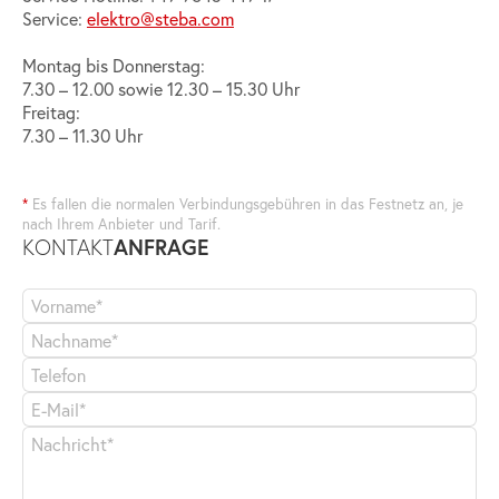
Service:
elektro@steba.com
Montag bis Donnerstag:
7.30 – 12.00 sowie 12.30 – 15.30 Uhr
Freitag:
7.30 – 11.30 Uhr
*
Es fallen die normalen Verbindungsgebühren in das Festnetz an, je
nach Ihrem Anbieter und Tarif.
ANFRAGE
KONTAKT
Bitte
Bitte
lassen
lassen
Sie
Sie
dieses
dieses
Feld
Feld
leer.
leer.