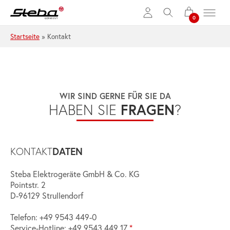
Zum Hauptinhalt springen
Startseite
»
Kontakt
WIR SIND GERNE FÜR SIE DA
FRAGEN
HABEN SIE
?
DATEN
KONTAKT
Steba Elektrogeräte GmbH & Co. KG
Pointstr. 2
D-96129 Strullendorf
Telefon: +49 9543 449-0
Service-Hotline: +49 9543 449 17
*