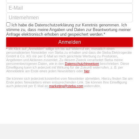
Ich habe die Datenschutzerklärung zur Kenntnis genommen. Ich
stimme zu, dass meine Angaben und Daten zur Beantwortung meiner
Anfrage elektronisch erhoben und gespeichert werden.*
Bitte
lassen
*
Mit Klick auf „Anmelden“ willige ich bis auf Widerruf ein, monatlich einen
Sie
personalisierten Newsletter von Steba zu erhalten und dass die Steba Elektrogeräte
dieses
GmbH & Co. KG mir per E-Mail an mich gerichtete Werbung zu Produkten,
Angeboten und Aktionen zusendet. Zu diesem Zweck verarbeitet Steba meine
Feld
personenbezogenen Daten, wie in den
Datenschutzhinweisen
beschrieben. Diese
leer.
Einwilligung kann ich jederzeit mit Wirkung für die Zukunft widerrufen, z. B. per
Abmeldelink am Ende eines jeden Newsletters oder
hier
.
Sie können sich jederzeit kostenfrei vom Newsletter abmelden. Hierzu finden Sie am
Ende jedes Newsletters einen entsprechenden Link. Sie können Ihre Einwilligung
auch jederzeit per E-Mail an
marketing@steba.com
widerrufen.