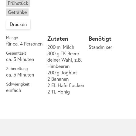
Frühstück
Getränke
Drucken
Zutaten
Benötigt
Menge
für ca. 4 Personen
200 ml Milch
Standmixer
300 g TK-Beere
Gesamtzeit
ca. 5 Minuten
deiner Wahl, z.B.
Himbeeren
Zubereitung
200 g Joghurt
ca. 5 Minuten
2 Bananen
Schwierigkeit
2 EL Haferflocken
einfach
2 TL Honig