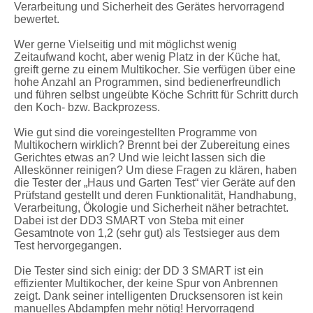
Verarbeitung und Sicherheit des Gerätes hervorragend
bewertet.
Wer gerne Vielseitig und mit möglichst wenig
Zeitaufwand kocht, aber wenig Platz in der Küche hat,
greift gerne zu einem Multikocher. Sie verfügen über eine
hohe Anzahl an Programmen, sind bedienerfreundlich
und führen selbst ungeübte Köche Schritt für Schritt durch
den Koch- bzw. Backprozess.
Wie gut sind die voreingestellten Programme von
Multikochern wirklich? Brennt bei der Zubereitung eines
Gerichtes etwas an? Und wie leicht lassen sich die
Alleskönner reinigen? Um diese Fragen zu klären, haben
die Tester der „Haus und Garten Test“ vier Geräte auf den
Prüfstand gestellt und deren Funktionalität, Handhabung,
Verarbeitung, Ökologie und Sicherheit näher betrachtet.
Dabei ist der DD3 SMART von Steba mit einer
Gesamtnote von 1,2 (sehr gut) als Testsieger aus dem
Test hervorgegangen.
Die Tester sind sich einig: der DD 3 SMART ist ein
effizienter Multikocher, der keine Spur von Anbrennen
zeigt. Dank seiner intelligenten Drucksensoren ist kein
manuelles Abdampfen mehr nötig! Hervorragend