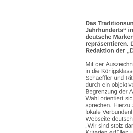
Das Traditionsu
Jahrhunderts“ in
deutsche Marken,
repräsentieren. 
Redaktion der „
Mit der Auszeichn
in die Königskla
Schaeffler und Rit
durch ein objekti
Begrenzung der Au
Wahl orientiert si
sprechen. Hierzu 
lokale Verbunden
Webseite deutsche
„Wir sind stolz da
Kriterien erfülle