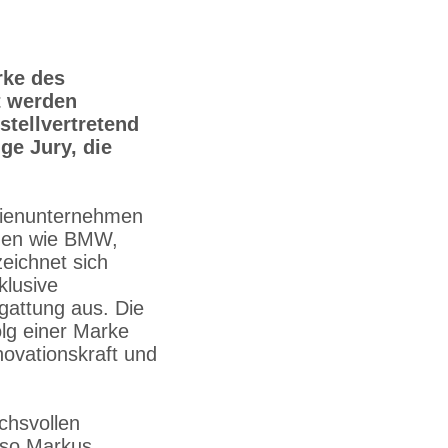
rke des
t werden
tellvertretend
ge Jury, die
ilienunternehmen
hmen wie BMW,
zeichnet sich
klusive
gattung aus. Die
olg einer Marke
novationskraft und
uchsvollen
, so Markus