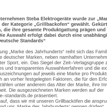
nternehmen Steba Elektrogeräte wurde zur „Ma
 der Kategorie „Grillbackofen“ gewählt. Gekür
 die ihre gesamte Produktgattung prägen und s
Die Auswahl erfolgt dabei durch eine unabhängi
Deutsche Standards“
ung „Marke des Jahrhunderts“ reiht sich das Fam
sse deutscher Marken, neben namhaften Unterne
ter Sport, ein. Das Siegel der Zeit–Verlagsgruppe 
ves und transparentes Auswahlverfahren und die ex
szeichnungen auf jeweils eine Marke pro Produkt
ch an vorher festgelegten Faktoren, die für den Erf
zählen unter anderem das Alter der Marke, ihre In
heit. Die ausgezeichneten Marken werden auf der
–standards.de präsentiert.
rauf, dass wir mit unseren Grillbacköfen die anspr
n und uns ‚Marke des Jahrhunderts‘ nennen dürfen“