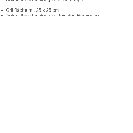
Grillfläche mit 25 x 25 cm
Antihaftbeschichtung zur leichten Reinigung
Nicht vorrätig
Zubehör / Ersatzteile
Beschreibung
Technische Daten
Ersatzgrillplatte zu Raclette RC 104 & RC 108. Die
Grillfläche mit 25 x 25 cm bietet Grillspaß in allen
Facetten. Und auch die Reinigung wird durch seine
Antihaftbeschichtung zum Kinderspiel.
Benötigen Sie Hilfe oder ein anderes Ersatzteil?
Kontaktieren Sie unseren Service und wir helfen Ihnen
gerne weiter.