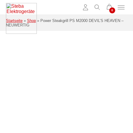
Zum Hauptinhalt springen
Startseite
»
Shop
»
Power Steakgrill PS M2000 DEVIL’S HEAVEN –
NEUWERTIG