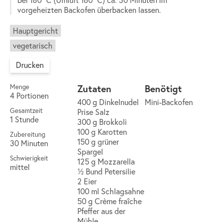
vorgeheizten Backofen überbacken lassen.
Hauptgericht
vegetarisch
Drucken
Zutaten
Benötigt
Menge
4 Portionen
400 g Dinkelnudel
Mini-Backofen
Gesamtzeit
Prise Salz
1 Stunde
300 g Brokkoli
100 g Karotten
Zubereitung
150 g grüner
30 Minuten
Spargel
Schwierigkeit
125 g Mozzarella
mittel
½ Bund Petersilie
2 Eier
100 ml Schlagsahne
50 g Crème fraîche
Pfeffer aus der
Mühle