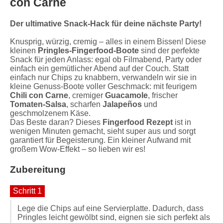
con Carne
Der ultimative Snack-Hack für deine nächste Party!
Knusprig, würzig, cremig – alles in einem Bissen! Diese
kleinen
Pringles-Fingerfood-Boote
sind der perfekte
Snack für jeden Anlass: egal ob Filmabend, Party oder
einfach ein gemütlicher Abend auf der Couch. Statt
einfach nur Chips zu knabbern, verwandeln wir sie in
kleine Genuss-Boote voller Geschmack: mit feurigem
Chili con Carne
, cremiger
Guacamole
, frischer
Tomaten-Salsa
, scharfen
Jalapeños
und
geschmolzenem Käse.
Das Beste daran? Dieses
Fingerfood Rezept
ist in
wenigen Minuten gemacht, sieht super aus und sorgt
garantiert für Begeisterung. Ein kleiner Aufwand mit
großem Wow-Effekt – so lieben wir es!
Zubereitung
Schritt 1
Lege die Chips auf eine Servierplatte. Dadurch, dass
Pringles leicht gewölbt sind, eignen sie sich perfekt als