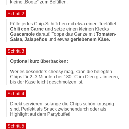
kleine „Boote“ zum Befüllen.
Schritt 2
Fülle jedes Chip-Schiffchen mit etwa einen Teelöffel
Chili con Carne u
nd setze einen kleinen Klecks
Guacamole d
arauf. Toppe das Ganze mit
Tomaten-
Salsa, Jalapeños
und etwas
geriebenem Käse.
Schritt 3
Optional kurz überbacken:
Wer es besonders cheesy mag, kann die belegten
Chips für 2–3 Minuten bei 180 °C im Ofen gratinieren,
bis der Käse leicht geschmolzen ist.
Schritt 4
Direkt servieren, solange die Chips schön knusprig
sind. Perfekt als Snack zwischendurch oder als
Highlight auf dem Partybuffet!
Schritt 5