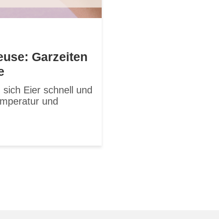
teuse: Garzeiten
e
n sich Eier schnell und
emperatur und