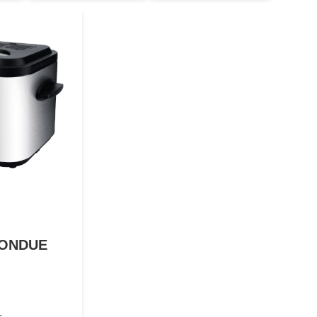
FONDUE
.