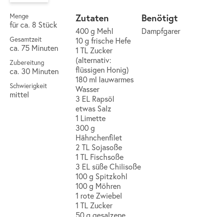
Zutaten
Benötigt
Menge
für ca. 8 Stück
400 g Mehl
Dampfgarer
Gesamtzeit
10 g frische Hefe
ca. 75 Minuten
1 TL Zucker
(alternativ:
Zubereitung
flüssigen Honig)
ca. 30 Minuten
180 ml lauwarmes
Schwierigkeit
Wasser
mittel
3 EL Rapsöl
etwas Salz
1 Limette
300 g
Hähnchenfilet
2 TL Sojasoße
1 TL Fischsoße
3 EL süße Chilisoße
100 g Spitzkohl
100 g Möhren
1 rote Zwiebel
1 TL Zucker
50 g gesalzene