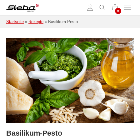
Zum Hauptinhalt springen
Startseite
»
Rezepte
»
Basilikum-Pesto
Basilikum-Pesto