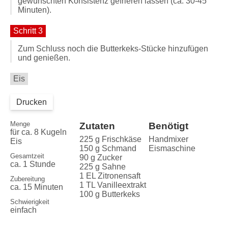
gewünschten Konsistenz gefrieren lassen (ca. 30-45
Minuten).
Schritt 3
Zum Schluss noch die Butterkeks-Stücke hinzufügen
und genießen.
Eis
Drucken
Menge
Zutaten
Benötigt
für ca. 8 Kugeln
225 g Frischkäse
Handmixer
Eis
150 g Schmand
Eismaschine
Gesamtzeit
90 g Zucker
ca. 1 Stunde
225 g Sahne
1 EL Zitronensaft
Zubereitung
1 TL Vanilleextrakt
ca. 15 Minuten
100 g Butterkeks
Schwierigkeit
einfach