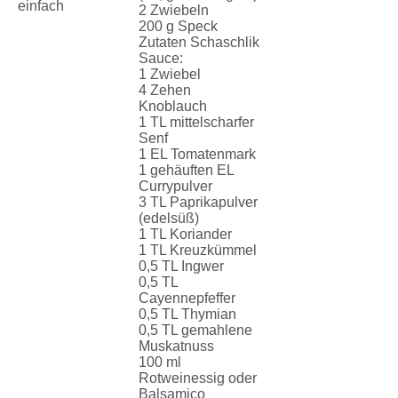
einfach
2 Zwiebeln
200 g Speck
Zutaten Schaschlik
Sauce:
1 Zwiebel
4 Zehen
Knoblauch
1 TL mittelscharfer
Senf
1 EL Tomatenmark
1 gehäuften EL
Currypulver
3 TL Paprikapulver
(edelsüß)
1 TL Koriander
1 TL Kreuzkümmel
0,5 TL Ingwer
0,5 TL
Cayennepfeffer
0,5 TL Thymian
0,5 TL gemahlene
Muskatnuss
100 ml
Rotweinessig oder
Balsamico