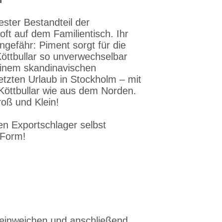
ester Bestandteil der
t auf dem Familientisch. Ihr
efähr: Piment sorgt für die
 Köttbullar so unverwechselbar
einem skandinavischen
zten Urlaub in Stockholm – mit
Köttbullar wie aus dem Norden.
roß und Klein!
n Exportschlager selbst
n Form!
 einweichen und anschließend