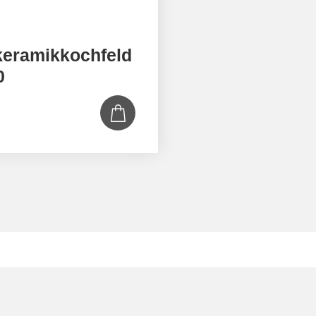
keramikkochfeld
0