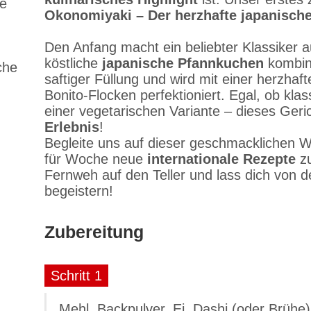
ne
Okonomiyaki – Der herzhafte japanisch
Den Anfang macht ein beliebter Klassiker 
köstliche
japanische Pfannkuchen
kombini
che
saftiger Füllung und wird mit einer herzhaf
Bonito-Flocken perfektioniert. Egal, ob kla
einer vegetarischen Variante – dieses Geric
Erlebnis
!
Begleite uns auf dieser geschmacklichen 
für Woche neue
internationale Rezepte
zu
Fernweh auf den Teller und lass dich von 
begeistern!
Zubereitung
Schritt 1
Mehl, Backpulver, Ei, Dashi (oder Brühe