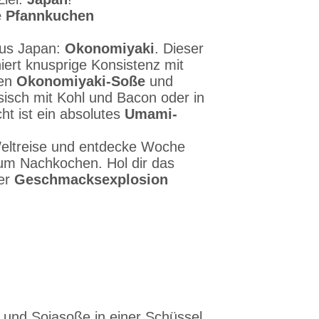
e Pfannkuchen
aus Japan:
Okonomiyaki
. Dieser
ert knusprige Konsistenz mit
ten
Okonomiyaki-Soße
und
ssisch mit Kohl und Bacon oder in
ht ist ein absolutes
Umami-
Weltreise und entdecke Woche
m Nachkochen. Hol dir das
der
Geschmacksexplosion
) und Sojasoße in einer Schüssel