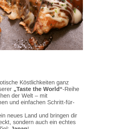
tische Köstlichkeiten ganz
serer
„Taste the World“
-Reihe
chen der Welt – mit
n und einfachen Schritt-für-
n neues Land und bringen dir
meckt, sondern auch ein echtes
Ziel:
Japan
!