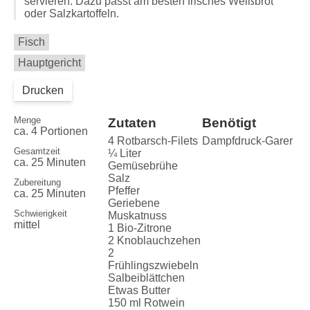
servieren. Dazu passt am besten frisches Weißbrot
oder Salzkartoffeln.
Fisch
Hauptgericht
Drucken
Menge
Zutaten
Benötigt
ca. 4 Portionen
4 Rotbarsch-Filets
Dampfdruck-Garer
Gesamtzeit
¼ Liter
ca. 25 Minuten
Gemüsebrühe
Salz
Zubereitung
Pfeffer
ca. 25 Minuten
Geriebene
Schwierigkeit
Muskatnuss
mittel
1 Bio-Zitrone
2 Knoblauchzehen
2
Frühlingszwiebeln
Salbeiblättchen
Etwas Butter
150 ml Rotwein