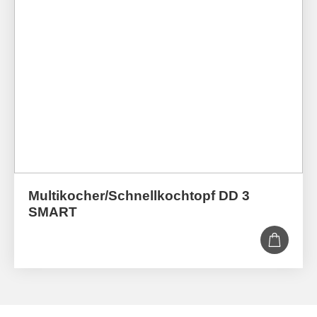
Multi­kocher/­Schnell­kochtopf DD 3
SMART