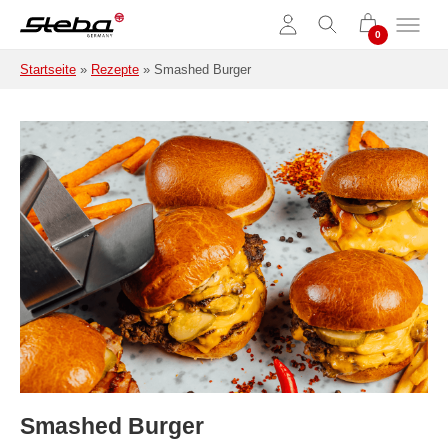
Zum Hauptinhalt springen
Startseite
»
Rezepte
»
Smashed Burger
Smashed Burger