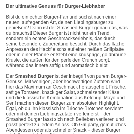
Der ultimative Genuss für Burger-Liebhaber
Bist du ein echter Burger-Fan und suchst nach einer
neuen, aufregenden Art, deinen Lieblingsburger zu
genießen? Dann ist der Smashed Burger genau das, was
du brauchst! Dieser Burger ist nicht nur ein Trend,
sondern ein echtes Geschmackserlebnis, das durch
seine besondere Zubereitung besticht. Durch das flache
Anpressen des Hackfleischs auf einer heißen Grillplatte
oder in einer Pfanne entsteht eine knusprige, goldbraune
Kruste, die außen für den perfekten Crunch sorgt,
während das Innere saftig und aromatisch bleibt.
Der
Smashed Burger
ist der Inbegriff von purem Burger-
Genuss: Mit wenigen, aber hochwertigen Zutaten wird
hier das Maximum an Geschmack herausgeholt. Frische,
saftige Tomaten, knackiger Salat, schmelzender Käse
und die klassische Kombination aus Ketchup, Mayo und
Senf machen diesen Burger zum absoluten Highlight.
Egal, ob du ihn klassisch im Brioche-Brötchen servierst
oder mit deinen Lieblingszutaten verfeinerst – der
Smashed Burger lässt sich nach Belieben variieren und
passt perfekt zu jedem Anlass. Ob Grillparty, gemütliches
Abendessen oder als schneller Snack – dieser Burger