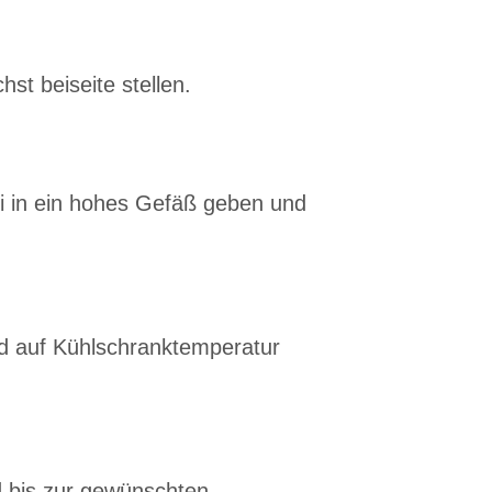
st beiseite stellen.
i in ein hohes Gefäß geben und
d auf Kühlschranktemperatur
 bis zur gewünschten