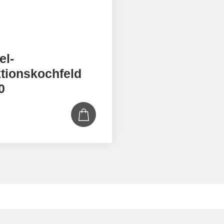
el-
tionskochfeld
0