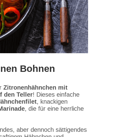
ünen Bohnen
er
Zitronenhähnchen mit
f den Teller
! Dieses einfache
ähnchenfilet
, knackigen
Marinade
, die für eine herrliche
sundes, aber dennoch sättigendes
 saftigem Hähnchen und