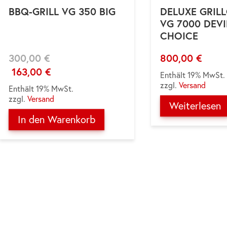
BBQ-GRILL VG 350 BIG
DELUXE GRIL
VG 7000 DEVI
CHOICE
Ursprünglicher
Aktueller
300,00
€
800,00
€
Preis
Preis
163,00
€
Enthält 19% MwSt.
war:
ist:
zzgl.
Versand
300,00 €
300,00 €.
Enthält 19% MwSt.
zzgl.
Versand
Weiterlesen
In den Warenkorb